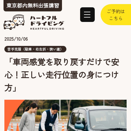
東京都内
無料出張
講習
ご予約は
こちら
2025/10/06
苦手克服（駐車・右左折・狭い道）
「車両感覚を取り戻すだけで安
心！正しい走行位置の身につけ
方」