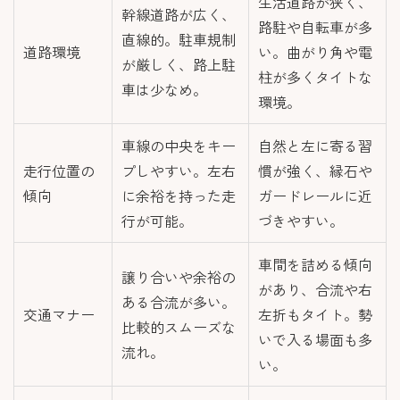
生活道路が狭く、
幹線道路が広く、
路駐や自転車が多
直線的。駐車規制
道路環境
い。曲がり角や電
が厳しく、路上駐
柱が多くタイトな
車は少なめ。
環境。
車線の中央をキー
自然と左に寄る習
走行位置の
プしやすい。左右
慣が強く、縁石や
傾向
に余裕を持った走
ガードレールに近
行が可能。
づきやすい。
車間を詰める傾向
譲り合いや余裕の
があり、合流や右
ある合流が多い。
交通マナー
左折もタイト。勢
比較的スムーズな
いで入る場面も多
流れ。
い。