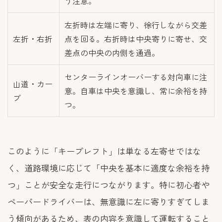
う注意。
左折時は左端に寄り、徐行しながら交差
左折・右折
点を回る。右折時は中央寄りに寄せ、交
差点の中央の内側を通過。
センターラインオーバーする対向車に注
山道・カー
意。自車は中央を意識し、常に余裕を持
ブ
つ。
このように「キープレフト」は単なる左寄せではな
く、道路環境に応じて「中央を基本に適度な余裕を持
つ」ことが安全な走行につながります。特に初心者や
ペーパードライバーは、無意識に左に寄りすぎてしま
う傾向があるため、表の内容を意識して運転すること