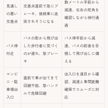
数メートル手前から
見通し
交差点直前で急にブ
減速、左右の死角を
の悪い
レーキ、後続車に追
確認しながら徐行通
交差点
突されそうになる
過
バスの影から飛び出
バス停手前から減
バス停
した歩行者に気づく
速、バスの前後を目
付近
のが遅れ、急ブレー
視して飛び出しに備
キ
える
コンビ
出入口を遠目から確
直前で車が出てきて
ニ・駐
認、減速と車間距離
回避不能、急ハンド
車場出
確保でスムーズに対
ルで危険回避
入口
応