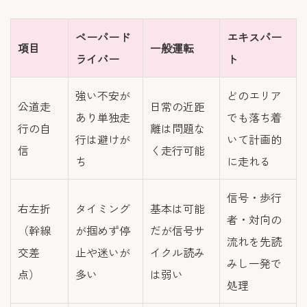
ペーパード
エキスパー
項目
一般運転
ライバー
ト
強い不安が
どのエリア
公道走
日常の近距
あり単独走
でも落ち着
行の自
離は問題な
行は避けが
いて計画的
信
く走行可能
ち
に走れる
信号・歩行
右左折
タイミング
基本は可能
者・対向の
（幹線
が掴めず停
だが信号サ
流れを先読
交差
止や迷いが
イクル読み
みし一発で
点）
多い
は弱い
処理