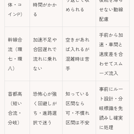
体・コ
時間がかか
められる
せない動線
インP）
る
配慮
手前から加
幹線合
加速不足や
空きがあれ
速・車間と
流（環
合図遅れで
ば入れるが
速度差を合
七・環
流れに乗れ
混雑時は苦
わせてスム
八）
ない
手
ーズ流入
事前にルー
首都高
恐怖心が強
知っている
ト設計・分
（短い
く回避しが
区間なら
岐標識を先
合流・
ち・進路選
可・不慣れ
読みし確実
分岐）
択で迷う
区間は不安
に処理