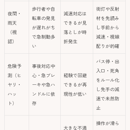
歩行者や自
街灯や反射
夜間・
減速対応は
転車の発見
材を先読み
雨天
できるが見
が遅れがち
し手前から
（視
落としが時
で急制動多
減速・視線
認）
折発生
い
配りが的確
バス停・出
危険予
事後対応中
入口・死角
測（ヒ
心・急ブレ
経験で回避
をルール化
ヤリ・
ーキや急ハ
できるが再
し先手の減
ハッ
ンドルに依
現性が低い
速で未然防
ト）
存
止
操作が滑ら
大きな不満