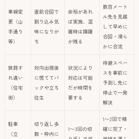
数百メート
車線変
直前合図で
余裕があれ
ル先を見越
更（山
割り込み気
ば実施、混
して早めに
手通り
味になりが
雑時は躊躇
合図・滑ら
等）
ち
が残る
かに合流
待避スペー
狭路す
対向出現後
状況により
スを事前に
れ違い
に慌ててバ
対応は可能
予測し先に
（住宅
ックや立ち
だが時間を
停止で一発
街）
往生
要する
解決
1〜2回で精
駐車
切り返し多
1〜3回の切
確に完了・
（立
数・枠内に
り返しで収
後続を滞ら