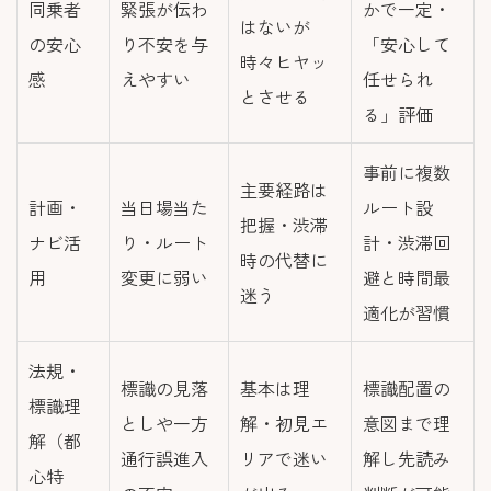
同乗者
緊張が伝わ
かで一定・
はないが
の安心
り不安を与
「安心して
時々ヒヤッ
感
えやすい
任せられ
とさせる
る」評価
事前に複数
主要経路は
計画・
当日場当た
ルート設
把握・渋滞
ナビ活
り・ルート
計・渋滞回
時の代替に
用
変更に弱い
避と時間最
迷う
適化が習慣
法規・
標識の見落
基本は理
標識配置の
標識理
としや一方
解・初見エ
意図まで理
解（都
通行誤進入
リアで迷い
解し先読み
心特