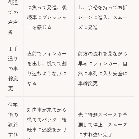
街道
に焦って発進、後
し、余裕を持って右折
での
続車にプレッシャ
レーンに進入、スムー
右左
ーを感じる
ズに発進
折
山手
直前でウィンカー
前方の流れを見ながら
通り
を出し、慌てて割
早めにウィンカー、自
の車
り込むような形に
然に車列に入り安全に
線変
なる
車線変更
更
住宅
対向車が来てから
街の
先に待避スペースを予
慌ててバック、後
狭路
測して停止、スムーズ
続車に迷惑をかけ
すれ
にすれ違い完了