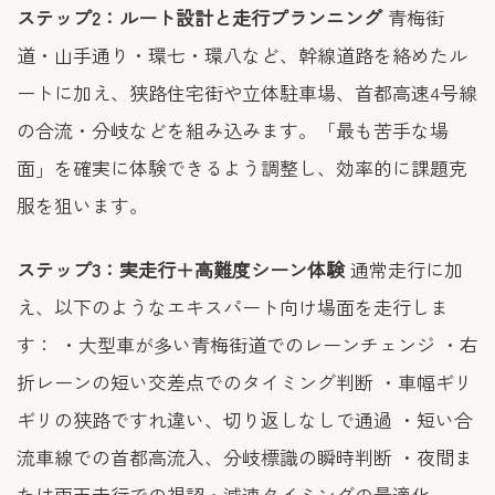
ステップ2：ルート設計と走行プランニング
青梅街
道・山手通り・環七・環八など、幹線道路を絡めたル
ートに加え、狭路住宅街や立体駐車場、首都高速4号線
の合流・分岐などを組み込みます。「最も苦手な場
面」を確実に体験できるよう調整し、効率的に課題克
服を狙います。
ステップ3：実走行＋高難度シーン体験
通常走行に加
え、以下のようなエキスパート向け場面を走行しま
す： ・大型車が多い青梅街道でのレーンチェンジ ・右
折レーンの短い交差点でのタイミング判断 ・車幅ギリ
ギリの狭路ですれ違い、切り返しなしで通過 ・短い合
流車線での首都高流入、分岐標識の瞬時判断 ・夜間ま
たは雨天走行での視認・減速タイミングの最適化