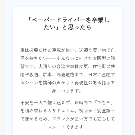
「ペーパードライバーを卒業し
たい」と思ったら
車は必要だけど運転が怖い、送迎や買い物で自
信を持ちたい──そんな方に向けた実践型の講
習です。大通りの合流や車線変更、住宅街の狭
路や坂道、駐車、高速道路まで、日常に直結す
るシーンを講師の声かけと再現性のある指示で
身につけます。
不安を一人で抱え込まず、短時間で「できた」
を積み重ねるカリキュラム。初回から安全第一
で進めるため、ブランクが長い方でも安心して
スタートできます。