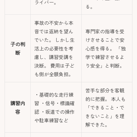
ライバー。
る。
事故の不安から本
音では返納を望ん
専門家の指導を受
でいた。 しかし生
けさせることで安
子の判
活上の必要性を考
心感を得る。 「独
断
慮し、講習受講を
学で練習させるよ
決断。 費用は子ど
り安全」と判断。
も側が全額負担。
苦手な部分を客観
・基礎的な走行練
的に把握。 本人も
講習内
習 ・信号・標識確
「できること・で
容
認 ・坂道での操作
きないこと」を理
や駐車練習など
解できた。