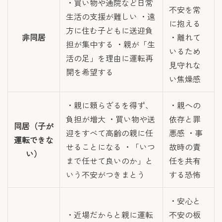
・買い物や通院など日常
不安を常
生活の支援が難しい ・遠
に抱える
方に住む子どもに送迎負
非同居
・離れて
担が集中する ・親が「生
いるため
活の足」を理由に運転再
見守れな
開を希望する
い焦燥感
・親に頼らざるを得ず、
・親への
負担が増大 ・買い物や送
依存と罪
同居（子が
迎をすべて高齢の親に任
悪感 ・事
運転できな
せることになる ・「いつ
故時の責
い）
まで任せて良いのか」と
任を共有
いう不安がつきまとう
する恐怖
・安心と
・近場だからと親に運転
不安の板