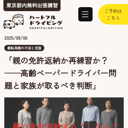
東京都内
無料出張
講習
ご予約は
こちら
2025/09/06
運転再開の不安と克服
「親の免許返納か再練習か？
──高齢ペーパードライバー問
題と家族が取るべき判断」